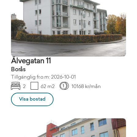
Älvegatan 11
Borås
Tillgänglig fr.o.m: 2026-10-01
2
62 m2
10168 kr/mån
Visa bostad