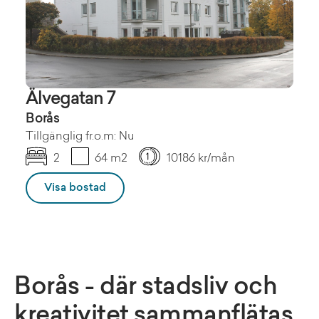
Älvegatan 7
Borås
Tillgänglig fr.o.m: Nu
2
64 m2
10186 kr/mån
Visa bostad
Borås - där stadsliv och
kreativitet sammanflätas