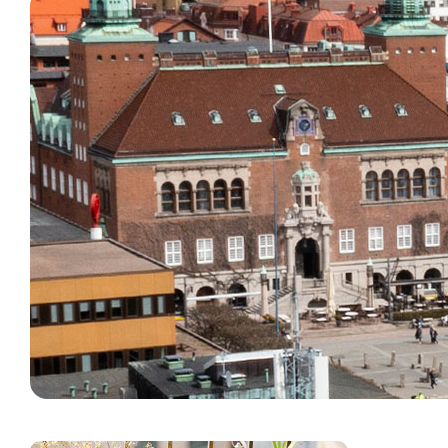
studiero och stadspuls.
Läs mer om boende i Borås på
Borås Stads
hemsida
.