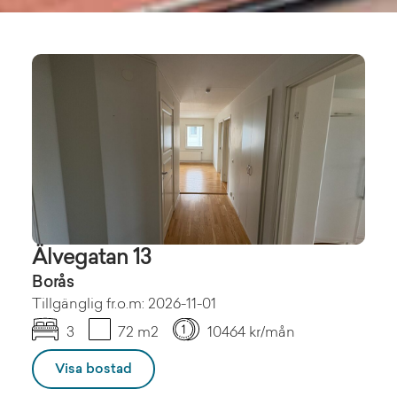
Älvegatan 13
Borås
Tillgänglig fr.o.m: 2026-11-01
3
72 m2
10464 kr/mån
Visa bostad