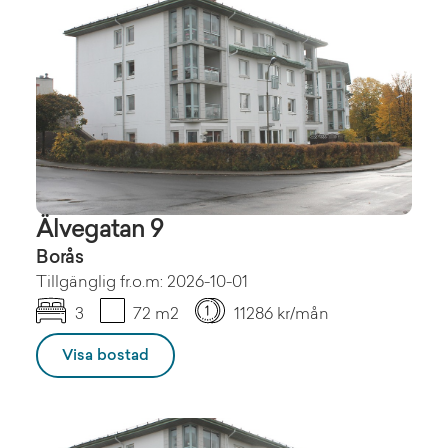
Älvegatan 9
Borås
Tillgänglig fr.o.m: 2026-10-01
3
72 m2
11286 kr/mån
Visa bostad