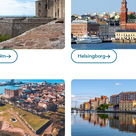
olm
Helsingborg