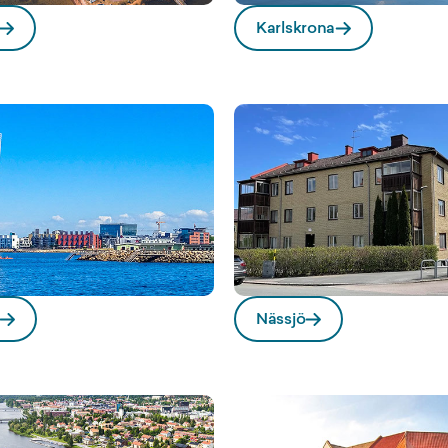
Karlskrona
Nässjö