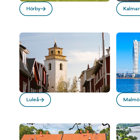
Hörby
Kalmar
Luleå
Malmö