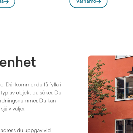
da
Värnamo
genhet
to. Där kommer du få fylla i
r typ av objekt du söker. Du
mordningsnummer. Du kan
jälv väljer.
ladress du uppgav vid