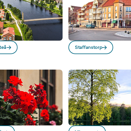
teå
Staffanstorp