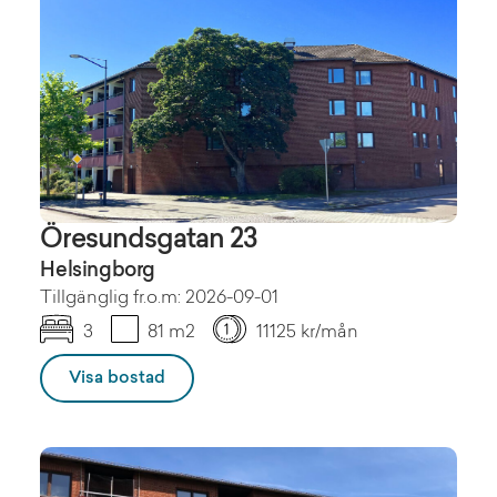
Öresundsgatan 23
Helsingborg
Tillgänglig fr.o.m: 2026-09-01
3
81 m2
11125 kr/mån
Visa bostad