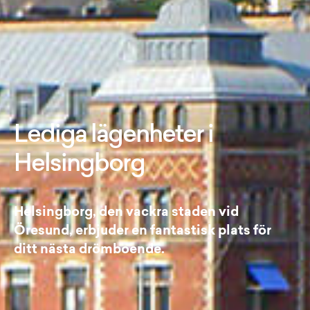
Lediga lägenheter i
Helsingborg
Helsingborg, den vackra staden vid
Öresund, erbjuder en fantastisk plats för
ditt nästa drömboende.