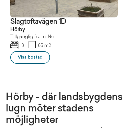
Slagtoftavägen 1D
Hörby
Tillgänglig fr.o.m: Nu
3
85 m2
Visa bostad
Hörby - där landsbygdens
lugn möter stadens
möjligheter