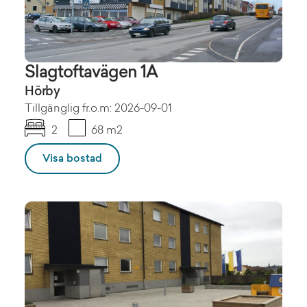
Slagtoftavägen 1A
Hörby
Tillgänglig fr.o.m: 2026-09-01
2
68 m2
Visa bostad