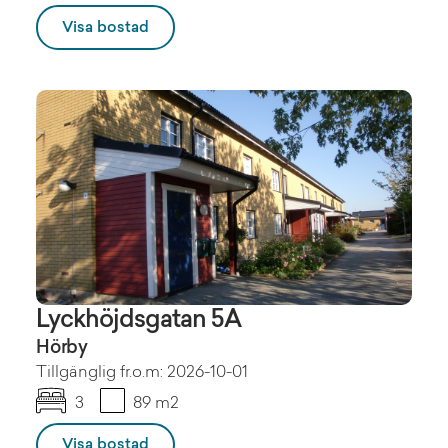
Visa bostad
Lyckhöjdsgatan 5A
Hörby
Tillgänglig fr.o.m: 2026-10-01
3
89 m2
Visa bostad