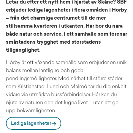
Letar du efter ett nytt hem i hjärtat av Skåne? SBF
erbjuder lediga lägenheter i flera områden i Hörby
– från det charmiga centrumet till de mer
stillsamma kvarteren i utkanten. Här bor du nära
både natur och service, i ett samhälle som förenar
småstadens trygghet med storstadens
tillgänglighet.
Hörby är ett växande samhälle som erbjuder en unik
balans mellan lantlig ro och goda
pendlingsmöjligheter. Med närhet till större städer
som Kristianstad, Lund och Malmö tar du dig enkelt
vidare via utmärkta bussförbindelser. Här kan du
njuta av naturen och det lugna livet – utan att ge
upp bekvämligheten.
Om du uppskattar friluftsliv kommer du trivas i
Lediga lägenheter
Hörbys omgivningar. Fulltofta strövområde erbjuder