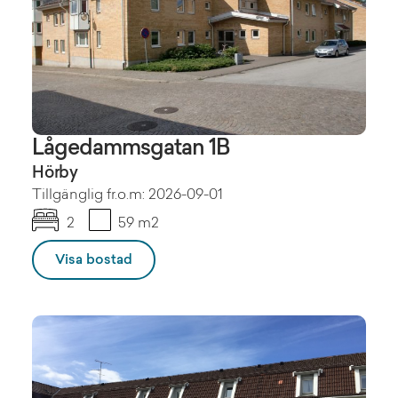
Lågedammsgatan 1B
Hörby
Tillgänglig fr.o.m: 2026-09-01
2
59 m2
Visa bostad