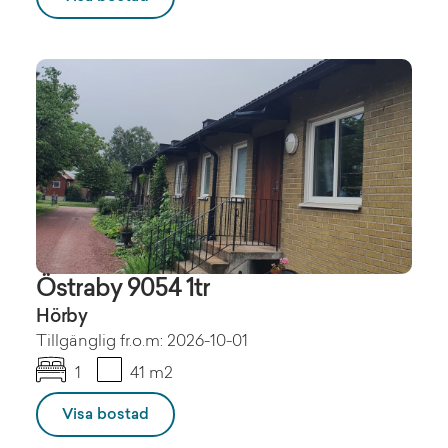
Östraby 9054 1tr
Hörby
Tillgänglig fr.o.m: 2026-10-01
1
41 m2
Visa bostad