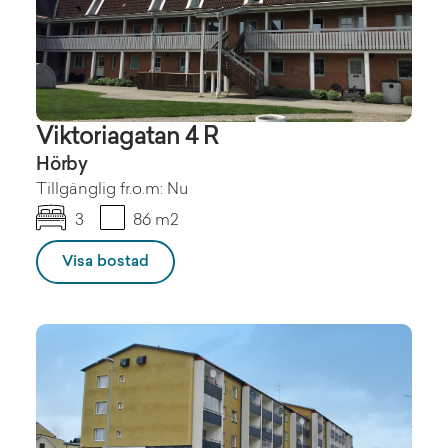
Viktoriagatan 4 R
Hörby
Tillgänglig fr.o.m: Nu
3
86 m2
Visa bostad