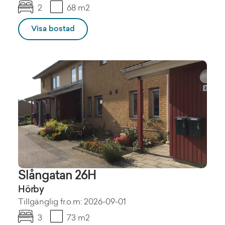
2
68 m2
Visa bostad
Slångatan 26H
Hörby
Tillgänglig fr.o.m: 2026-09-01
3
73 m2