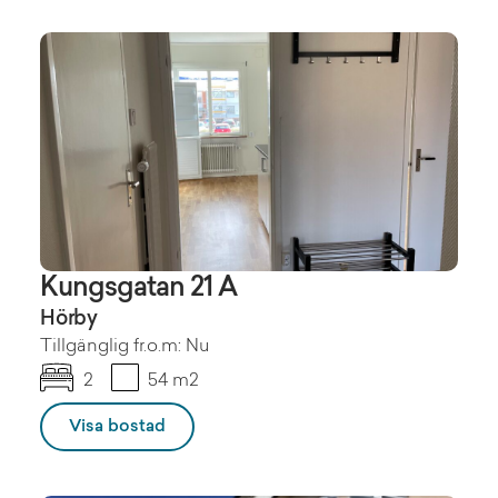
Kungsgatan 21 A
Hörby
Tillgänglig fr.o.m: Nu
2
54 m2
Visa bostad