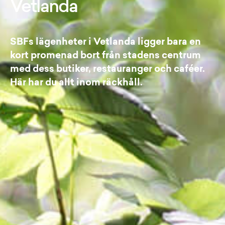
Vetlanda
SBFs lägenheter i Vetlanda ligger bara en
kort promenad bort från stadens centrum
med dess butiker, restauranger och caféer.
Här har du allt inom räckhåll.