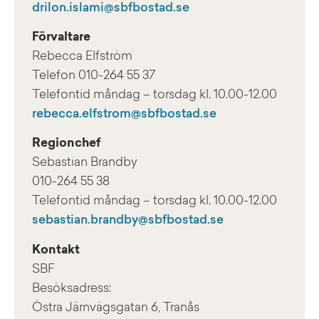
drilon.islami@sbfbostad.se
Vetlanda kombinerar småstadens lugn med
närheten till Jönköping och Växjö – vilket gör det
Förvaltare
enkelt att pendla men svårt att vilja flytta härifrån.
Rebecca Elfström
Telefon 010-264 55 37
Boende i Vetlanda
Telefontid måndag – torsdag kl. 10.00-12.00
rebecca.elfstrom@sbfbostad.se
Vetlanda är en
trygg småstad
i småländsk natur
med starkt näringsliv, rikt föreningsliv och goda
Regionchef
kommunikationer. SBF erbjuder centralt belägna
Sebastian Brandby
lägenheter i flera storlekar – för dig som söker både
010-264 55 38
lugn och möjligheter.
Telefontid måndag – torsdag kl. 10.00-12.00
sebastian.brandby@sbfbostad.se
Läs mer om boende i Vetlanda på
Vetlanda
kommuns hemsida
.
Kontakt
SBF
Besöksadress:
Östra Järnvägsgatan 6, Tranås