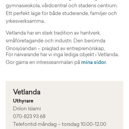
gymnasieskola, vårdcentral och stadens centrum.
Ett perfekt läge för både studerande, familjer och
yrkesverksamma.
Vetlanda har en stark tradition av hantverk,
småföretagande och industri. Den berömda
Gnosjöandan – präglad av entreprenörskap,
För närvarande har vi inga lediga objekt i Vetlanda.
samarbete och kreativitet – märks tydligt i stadens
Gör gärna en intresseanmälan på
mina sidor
.
arbetsliv och utveckling. Samtidigt har Vetlanda ett
rikt kulturliv med historiska sevärdheter som Näs
gård, där Sveriges förste kristne kung tros ha fått
sina första predikningar.
Vetlanda
Staden är också känd för sin bandy – Vetlanda BK är
Uthyrare
ett av landets mest framstående lag – och kulturen
Drilon Islami
lever starkt genom hembygdsgårdar, lokala museer
070-823 93 68
och evenemang.
Telefontid måndag – torsdag 10.00-12.00